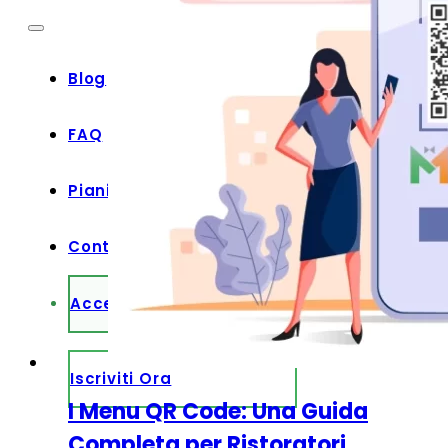
Blog
FAQ
Piani
Contatti
Accedi
Iscriviti Ora
I Menu QR Code: Una Guida
Completa per Ristoratori,