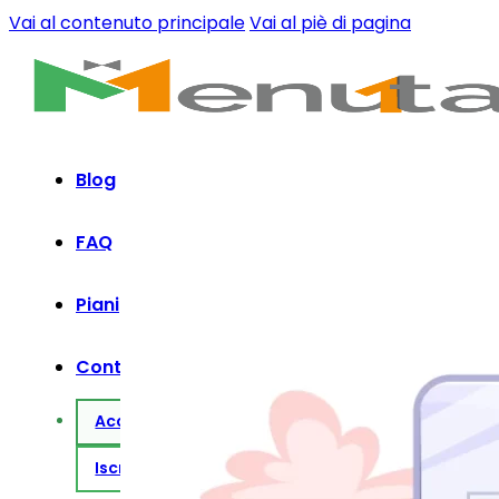
Vai al contenuto principale
Vai al piè di pagina
Blog
FAQ
Piani
Contatti
Accedi
Iscriviti Ora